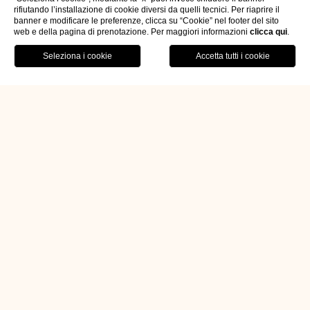
rifiutando l’installazione di cookie diversi da quelli tecnici. Per riaprire il
banner e modificare le preferenze, clicca su “Cookie” nel footer del sito
web e della pagina di prenotazione. Per maggiori informazioni
clicca qui
.
PRENOTA ORA
Villa Franceschi
Hotel & Resort
Tra il verde della Riviera del
Brenta, il piacere di un
soggiorno a 5 stelle